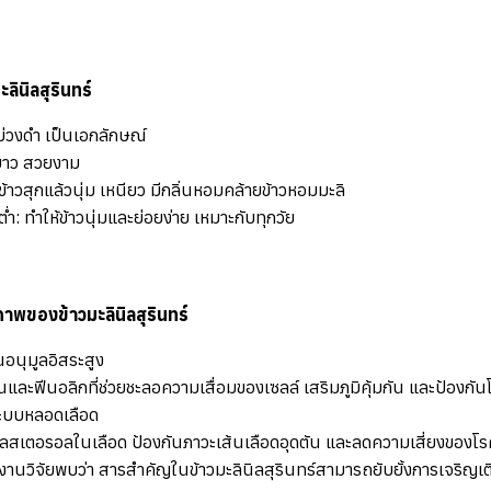
ินิลสุรินทร์
สีม่วงดำ เป็นเอกลักษณ์
วยาว สวยงาม
ข้าวสุกแล้วนุ่ม เหนียว มีกลิ่นหอมคล้ายข้าวหอมมะลิ
ำ: ทำให้ข้าวนุ่มและย่อยง่าย เหมาะกับทุกวัย
ภาพของข้าวมะลินิลสุรินทร์
นอนุมูลอิสระสูง
ละฟีนอลิกที่ช่วยชะลอความเสื่อมของเซลล์ เสริมภูมิคุ้มกัน และป้องกันโร
ระบบหลอดเลือด
ลสเตอรอลในเลือด ป้องกันภาวะเส้นเลือดอุดตัน และลดความเสี่ยงของโร
ีงานวิจัยพบว่า สารสำคัญในข้าวมะลินิลสุรินทร์สามารถยับยั้งการเจริญเ