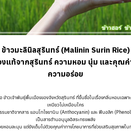
ข้าวมะลินิลสุรินทร์ (Malinin Surin Rice)
ืองแท้จากสุรินทร์ ความหอม นุ่ม และคุณค่า
ความอร่อย
ือ ข้าวเจ้าพันธุ์พื้นเมืองของจังหวัดสุรินทร์ ที่ขึ้นชื่อในเรื่องกลิ่นหอมเฉพา
เหนียวไม่เหมือนใคร
ดำธรรมชาติจากสาร แอนโทไซยานิน (Anthocyanin) และ ฟีนอลิก (Phenol
เป็นสารต้านอนุมูลอิสระทรงพลัง
่อยหอมละมุน แต่ยังเต็มไปด้วยคุณค่าทางโภชนาการที่ช่วยเสริมสุขภาพในท