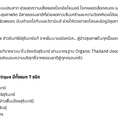
ระบบประสาท
ช่วยลดความเสี่ยงของโรคอัลไซเมอร์ โรคหลอดเลือดสมอง 
ะสุขภาพจิต
มีสารธรรมชาติที่ช่วยลดภาวะซึมเศร้าและความวิตกกังวลได้อ
ะผิวพรรณ
มีเบต้าแคโรทีนและวิตามินอี ช่วยให้ดวงตาสดใสและผิวดูมีสุข
 ข้าวอินทรีย์สุรินทร์แท้
จากผืนนาออร์แกนิค... สู่ข้าวสุขภาพในทุกมื้อข
์แท้จากชาวนาในจังหวัดสุรินทร์
ผ่านมาตรฐาน Organic Thailand ปลอ
ื่อส่งมอบความบริสุทธิ์จากธรรมชาติสู่ทุกครอบครัว
utique มีทั้งหมด 7 ชนิด
นทร์
ิสุรินทร์
้าวพื้นเมืองสุรินทร์)
นธุ์
ดง