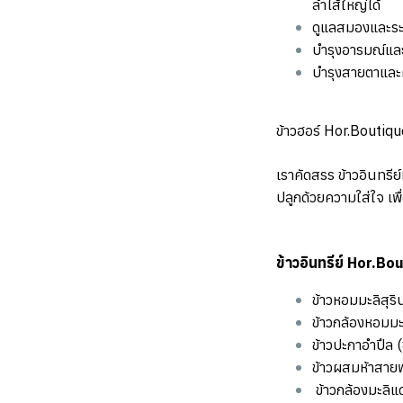
ลำไส้ใหญ่ได้
ดูแลสมองและ
บำรุงอารมณ์แล
️บำรุงสายตาแล
ข้าวฮอร์ Hor.Boutique
เราคัดสรร ข้าวอินทรีย
ปลูกด้วยความใส่ใจ เพ
️ข้าวอินทรีย์ Hor.Bo
ข้าวหอมมะลิสุริ
ข้าวกล้องหอมมะล
ข้าวปะกาอำปึล (ข
ข้าวผสมห้าสายพั
️ ข้าวกล้องมะลิแ