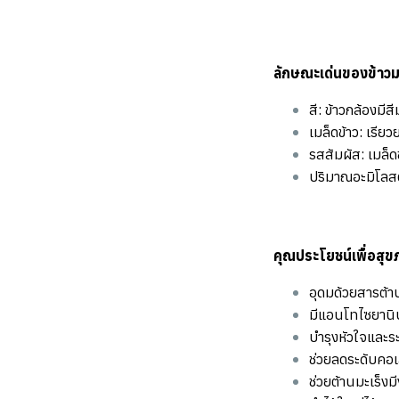
ลักษณะเด่นของข้าวมะล
สี: ข้าวกล้องมี
เมล็ดข้าว: เรีย
รสสัมผัส: เมล็ด
ปริมาณอะมิโลสต่
คุณประโยชน์เพื่อสุข
อุดมด้วยสารต้า
มีแอนโทไซยานินแ
️บำรุงหัวใจและ
ช่วยลดระดับคอเ
ช่วยต้านมะเร็งม