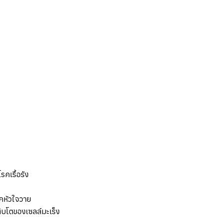
คเรื้อรัง
คหัวใจวาย
ติบโตของเซลล์มะเร็ง