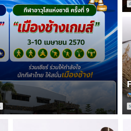
จ
.
S