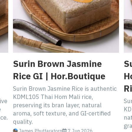
Surin Brown Jasmine
S
Rice GI | Hor.Boutique
H
R
Surin Brown Jasmine Rice is authentic
KDML105 Thai Hom Mali rice,
ive
Sur
preserving its bran layer, natural
e
KD
aroma, soft texture, and GI-certified
nce.
na
quality.
gra
James Phuttaratorn
7 Jun 2026