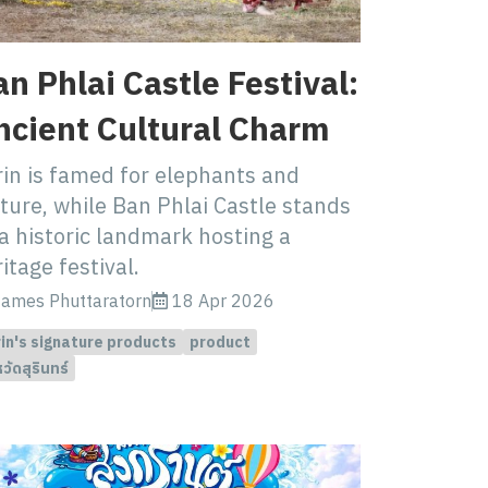
n Phlai Castle Festival:
ncient Cultural Charm
rin is famed for elephants and
ture, while Ban Phlai Castle stands
a historic landmark hosting a
itage festival.
ames Phuttaratorn
18 Apr 2026
in's signature products
product
หวัดสุรินทร์