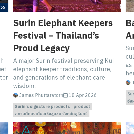
Surin Elephant Keepers
Ba
Festival – Thailand’s
A
Proud Legacy
Su
cul
th
A major Surin festival preserving Kui
as 
iet
elephant keeper traditions, culture,
her
ter
and generations of elephant care
J
wisdom.
Sur
James Phuttaratorn
18 Apr 2026
จัง
Surin's signature products
product
สถานที่ท่องเที่ยวเชิงชุมชน จังหวัดสุรินทร์