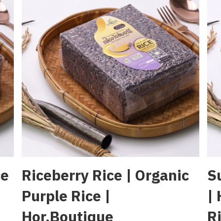
ce
Riceberry Rice | Organic
S
Purple Rice |
|
Hor.Boutique
R