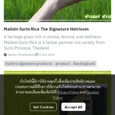
Malinin Surin Rice The Signature Heirloom
A heritage grain rich in aroma, texture, and wellness.
Malinin Surin Rice is a native jasmine rice variety from
Surin Province, Thailand.
James Phuttaratorn
5 Oct 2025
Surin's signature products
product
จังหวัดสุรินทร์
เว็บไซต์นี้มีการใช้งานคุกกี้ เพื่อเพิ่มประสิทธิภาพและ
ประสบการณ์ที่ดีในการใช้งานเว็บไซต์ของท่าน ท่านสามารถ
อ่านรายละเอียดเพิ่มเติมได้ที่
Privacy Policy
and
Cookies
Policy
Set Cookies
Accept All