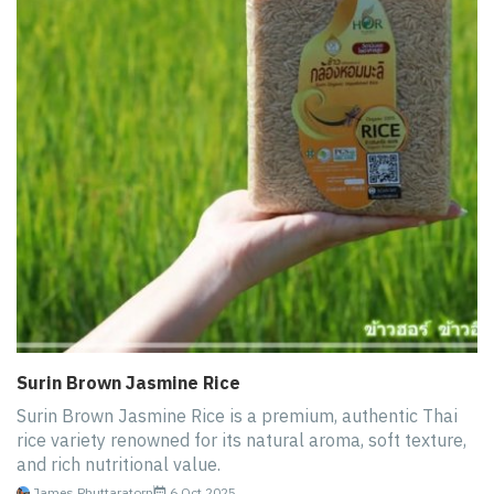
Surin Brown Jasmine Rice
Surin Brown Jasmine Rice is a premium, authentic Thai
rice variety renowned for its natural aroma, soft texture,
and rich nutritional value.
James Phuttaratorn
6 Oct 2025