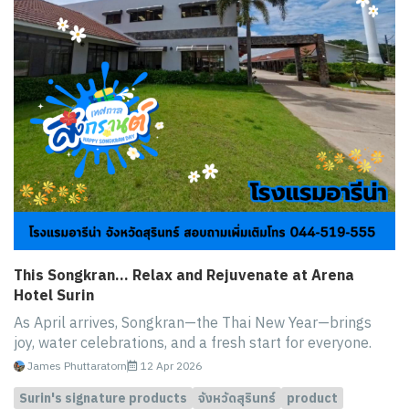
This Songkran… Relax and Rejuvenate at Arena
Hotel Surin
As April arrives, Songkran—the Thai New Year—brings
joy, water celebrations, and a fresh start for everyone.
James Phuttaratorn
12 Apr 2026
Surin's signature products
จังหวัดสุรินทร์
product