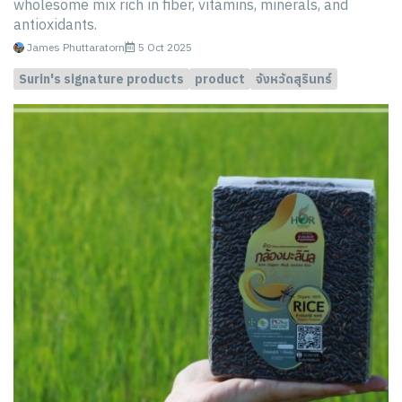
wholesome mix rich in fiber, vitamins, minerals, and
antioxidants.
James Phuttaratorn
5 Oct 2025
Surin's signature products
product
จังหวัดสุรินทร์